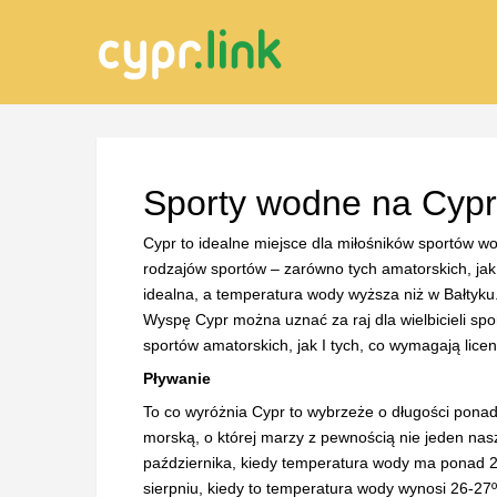
Sporty wodne na Cyp
Cypr to idealne miejsce dla miłośników sportów w
rodzajów sportów – zarówno tych amatorskich, jak 
idealna, a temperatura wody wyższa niż w Bałtyku
Wyspę Cypr można uznać za raj dla wielbicieli s
sportów amatorskich, jak I tych, co wymagają licenc
Pływanie
To co wyróżnia Cypr to wybrzeże o długości pona
morską, o której marzy z pewnością nie jeden na
października, kiedy temperatura wody ma ponad 20
sierpniu, kiedy to temperatura wody wynosi 26-27