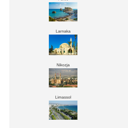
Larnaka
Nikozja
Limassol