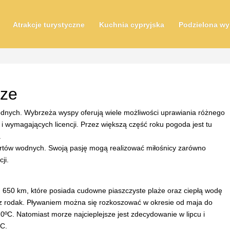
Atrakcje turystyczne
Kuchnia cypryjska
Podzielona wy
rze
odnych. Wybrzeża wyspy oferują wiele możliwości uprawiania różnego
i wymagających licencji. Przez większą część roku pogoda jest tu
.
portów wodnych. Swoją pasję mogą realizować miłośnicy zarówno
ji.
d 650 km, które posiada cudowne piaszczyste plaże oraz ciepłą wodę
sz rodak. Pływaniem można się rozkoszować w okresie od maja do
ºC. Natomiast morze najcieplejsze jest zdecydowanie w lipcu i
ºC.