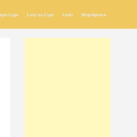
spa Cypr
Loty na Cypr
Linki
Współpraca