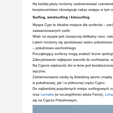
Na każdej plaży możemy zaobserwować czerwone b
bezpieczeństwo obowiązuje zakaz wstępu w tym rejo
Surfing, windsurfing i kitesurfing
Wyspa Cypr to idealne miejsce dla surferów – zarów
zaawansowanych osób.
Wiatr na wyspie jest zazwyczaj delikatny rano, nato
Latem możemy się spodziewać wiatru południowo-
– południowo-wschodniego.
Początkujący surferzy mogą znaleźć liczne spokojne
Zdecydowanie najlepsze warunki do surfowania, w
Na Cyprze większość dni w lecie jest bezdeszczowa
styczniu.
Zainteresowane osoby tą dziedziną sportu znajdą 
w południowej, jak i w północnej części Cypru .
Do najbardziej popularnych miejsc surfingowych za
oraz
Larnaka
(w szczególności plaża Faros),
Lima
się na Cyprze Południowym.